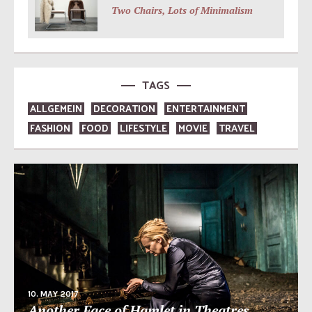
Two Chairs, Lots of Minimalism
TAGS
ALLGEMEIN
DECORATION
ENTERTAINMENT
FASHION
FOOD
LIFESTYLE
MOVIE
TRAVEL
10. MAY 2017
Another Face of Hamlet in Theatres